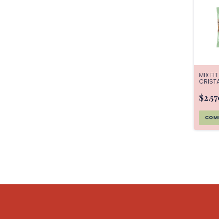
MIX FI
CRISTA
$2.5