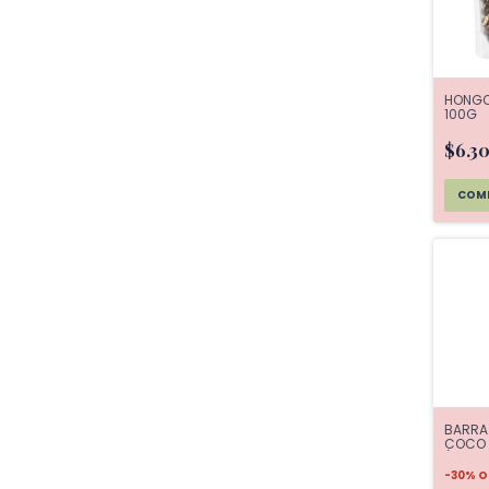
HONGOS
100G
$6.3
BARRA
COCO 
(12g P
-
30
%
O