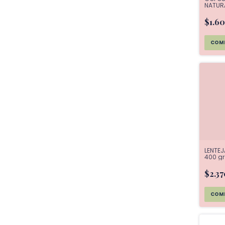
NATUR
EATWE
$1.6
LENTEJ
400 gr
$2.3