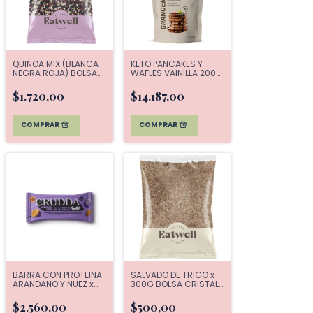
QUINOA MIX (BLANCA
KETO PANCAKES Y
NEGRA ROJA) BOLSA
WAFLES VAINILLA 200g
CRISTAL x 120G
GRANGER
EATWELL
$1.720,00
$14.187,00
BARRA CON PROTEINA
SALVADO DE TRIGO x
ARANDANO Y NUEZ x
300G BOLSA CRISTAL
40g CRUDDA
EATWELL
$2.560,00
$500,00