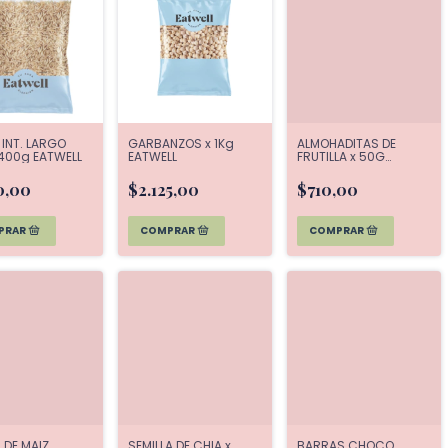
INT. LARGO
GARBANZOS x 1Kg
ALMOHADITAS DE
 400g EATWELL
EATWELL
FRUTILLA x 50G
EATWELL
0,00
$2.125,00
$710,00
 DE MAIZ
SEMILLA DE CHIA x
BARRAS CHOCO