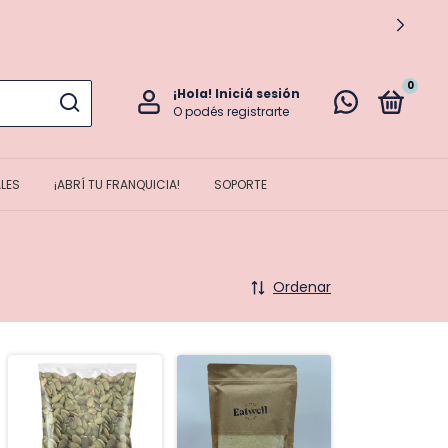
0
¡Hola!
Iniciá sesión
O podés registrarte
LES
¡ABRÍ TU FRANQUICIA!
SOPORTE
Ordenar