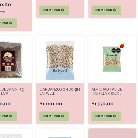
00,00
,00
 DE LINO x 1Kg
GARBANZOS x 400 grs
ALMOHADITAS DE
TECA
EATWELL
FRUTILLA x 100g
EATWELL
20,00
$1.010,00
$1.370,00