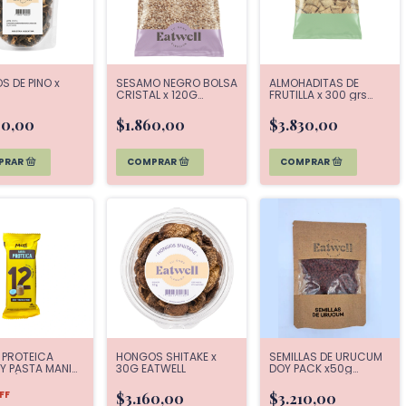
 DE PINO x
SESAMO NEGRO BOLSA
ALMOHADITAS DE
CRISTAL x 120G
FRUTILLA x 300 grs
EATWELL
EATWELL
00,00
$1.860,00
$3.830,00
 PROTEICA
HONGOS SHITAKE x
SEMILLAS DE URUCUM
Y PASTA MANI
30G EATWELL
DOY PACK x50g
ROT) X 45g MOLE
EATWELL
FF
$3.160,00
$3.210,00