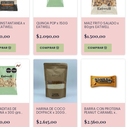
INSTANTANEA x
QUINOA POP x 150G
MAIZ FRITO SALADO x
EATWELL
EATWELL
80grs EATWELL
90,00
$2.090,00
$1.500,00
ADITAS DE
HARINA DE COCO
BARRA CON PROTEINA
NA x 300 grs
DOYPACK x 200G
PEANUT CARAMEL x
LL
EATWELL
40g CRUDDA
30,00
$2.615,00
$2.560,00