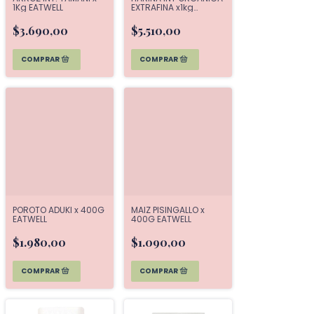
1Kg EATWELL
EXTRAFINA x1kg
BROTES
$3.690,00
$5.510,00
POROTO ADUKI x 400G
MAIZ PISINGALLO x
EATWELL
400G EATWELL
$1.980,00
$1.090,00