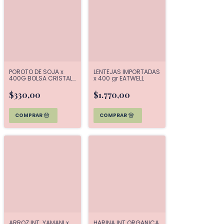
POROTO DE SOJA x
LENTEJAS IMPORTADAS
400G BOLSA CRISTAL
x 400 gr EATWELL
EATWELL
$330,00
$1.770,00
ARROZ INT. YAMANI x
HARINA INT ORGANICA