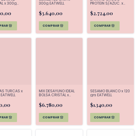
AL x 300g
300g EATWELL
PROTEIN S/AZUC. x
LL
55g MERLIN BAR
00,00
$3.640,00
$2.724,00
AS TURCAS x
MIX DESAYUNO IDEAL
SESAMO BLANCO x 120
 EATWELL
BOLSA CRISTAL x
grs EATWELL
500G EATWELL
70,00
$6.780,00
$1.340,00