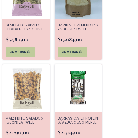
SEMILLA DE ZAPALLO
HARINA DE ALMENDRAS
PELADA BOLSA CRISTAL
x 300G EATWELL
x 120G EATWELL
$3.580,00
$15.684,00
MAIZ FRITO SALADO x
BARRAS CAFE PROTEIN
150grs EATWELL
S/AZUC. x 55g MERLIN
BAR
$2.790,00
$2.724,00