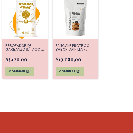
REBOZADOR DE
PANCAKE PROTEICO
GARBANZO S/TACC x
SABOR VAINILLA x
500 G MOLINO DE
400g GRANGER
PIEDRA
$3.120,00
$19.080,00