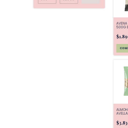
AVENA 
500G 
$1.8
ALMOH
AVELLA
EATWE
$3.8