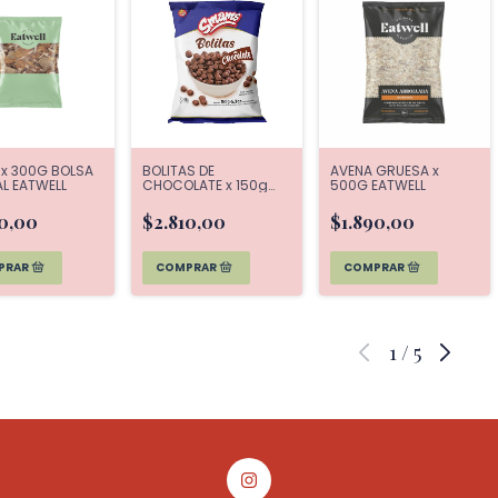
T x 300G BOLSA
BOLITAS DE
AVENA GRUESA x
L EATWELL
CHOCOLATE x 150g
500G EATWELL
SMAMS
70,00
$2.810,00
$1.890,00
1
/
5