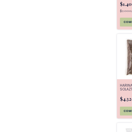
$1.4
$2.000
HARINA
SOLAZ
$4.3