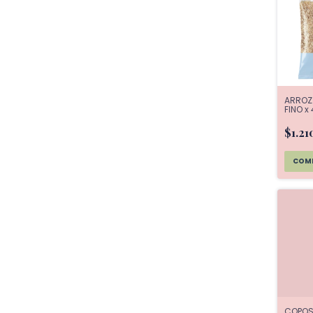
ARROZ 
FINO x
$1.21
COPOS