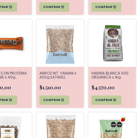
 CON PROTEINA
ARROZ INT. YAMANI x
HARINA BLANCA 000
IE x 40g
400g EATWELL
ORGANICA x 1kg
DA
BROTES
60,00
$1.510,00
$4.570,00