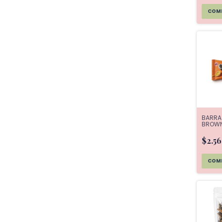
BARRA
BROWN
CRUD
$2.5