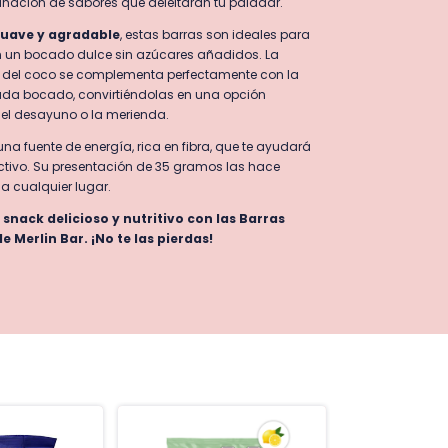
nación de sabores que deleitarán tu paladar.
suave y agradable
, estas barras son ideales para
 un bocado dulce sin azúcares añadidos. La
te del coco se complementa perfectamente con la
da bocado, convirtiéndolas en una opción
el desayuno o la merienda.
na fuente de energía, rica en fibra, que te ayudará
tivo. Su presentación de 35 gramos las hace
r a cualquier lugar.
 snack delicioso y nutritivo con las Barras
e Merlin Bar. ¡No te las pierdas!