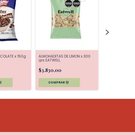
COLATE x 150g
ALMOHADITAS DE LIMON x 300
ARITOS FRUTADO
grs EATWELL
EATWELL
$3.830,00
$2.980,00