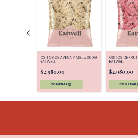
 FRUTILLA x 300
OSITOS DE AVENA Y MIEL x 300G
OSITOS DE FRUT
EATWELL
EATWELL
$2.980,00
$2.980,00