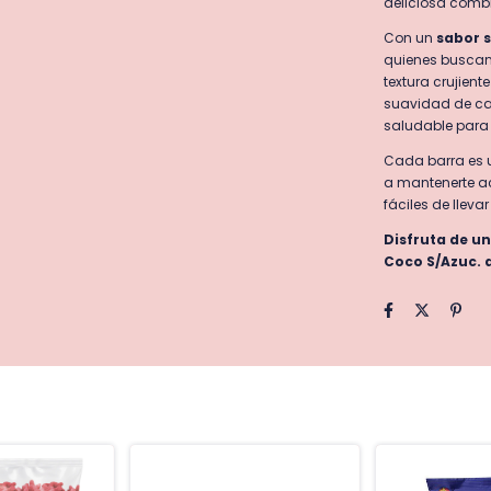
deliciosa combi
Con un
sabor 
quienes buscan
textura crujien
suavidad de ca
saludable para 
Cada barra es u
a mantenerte ac
fáciles de lleva
Disfruta de un
Coco S/Azuc. d