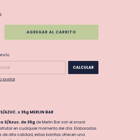
s
CAMBIAR CP
 CP:
envío
CALCULAR
o postal
/AZUC. x 35g MERLIN BAR
o S/Azuc. de 35g
de Merlin Bar son el snack
isfrutar en cualquier momento del día. Elaboradas
s de alta calidad, estas barritas ofrecen una