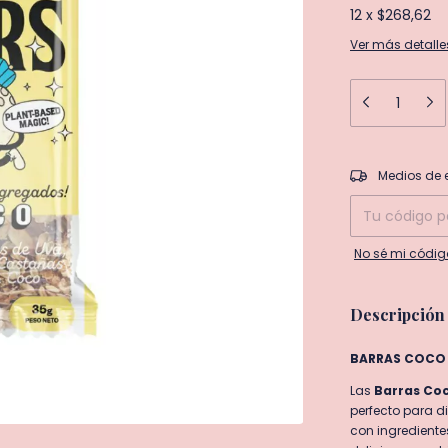
12
x
$268,62
Ver más detalle
Entregas para el
Medios de 
No sé mi códig
Descripción
BARRAS COCO S
Las
Barras Coc
perfecto para d
con ingrediente