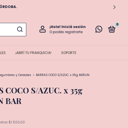
S A VIERNES)
0
¡Hola!
Iniciá sesión
O podés registrarte
LES
¡ABRÍ TU FRANQUICIA!
SOPORTE
Legumbres y Cereales
>
BARRAS COCO S/AZUC. x 35g MERLIN
 COCO S/AZUC. x 35g
N BAR
estos
$1.500,00