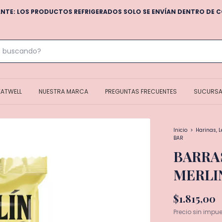
VÍOS A TODO EL PAÍS Y GRATIS EN LA CIUDAD DE CÓRDOBA! (DE LUNE
EATWELL
NUESTRA MARCA
PREGUNTAS FRECUENTES
SUCURSA
Inicio
>
Harinas, 
BAR
BARRAS
MERLI
$1.815,00
Precio sin impu