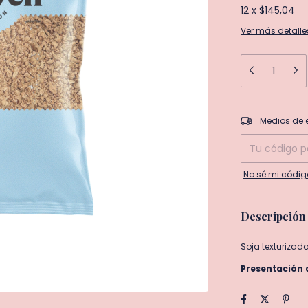
12
x
$145,04
Ver más detalle
Entregas para el
Medios de 
No sé mi códig
Descripción
Soja texturizada
Presentación