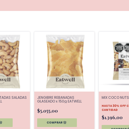
TADAS SALADAS
JENGIBRE REBANADAS
MIX COCO NUTS
LL
GLASEADO x 150g EATWELL
HASTA 30% OFF
C
$5.055,00
CANTIDAD
$1.396,00