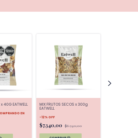
 x 40G EATWELL
MIX FRUTOS SECOS x 300g
BANANA CHIPS x
EATWELL
OMPRANDO EN
$1.730,00
-
12
%
OFF
$7.340,00
$8.340,00