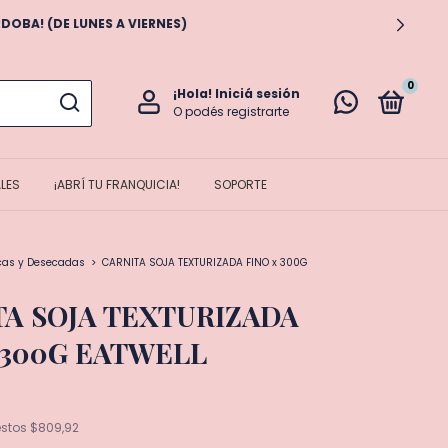
S A VIERNES)
0
¡Hola!
Iniciá sesión
O podés registrarte
LES
¡ABRÍ TU FRANQUICIA!
SOPORTE
cas y Desecadas
>
CARNITA SOJA TEXTURIZADA FINO x 300G
TA SOJA TEXTURIZADA
 300G EATWELL
estos
$809,92