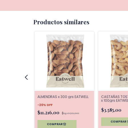
Productos similares
CON SAL x 300
ALMENDRAS x 300 grs EATWELL
CASTAÑAS TOS
x 100grs EATWE
-
20
%
OFF
$3.585,00
$11.216,00
$14.020,00