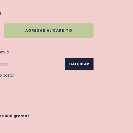
s
CAMBIAR CP
 CP:
envío
CALCULAR
o postal
.
 de 300 gramos