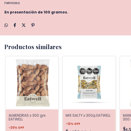
nervioso.
En presentación de 100 gramos.
Productos similares
ALMENDRAS x 300 grs
MIX SALTY x 300g EATWELL
MANI
EATWELL
300 
-
12
%
OFF
-
20
%
OFF
$1.