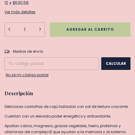
12
x
$530,58
Ver más detalles
CAMBIAR CP
Entregas para el CP:
Medios de envío
CALCULAR
No sé mi código postal
Descripción
Deliciosas castañas de cajú tostadas con sal de textura crocante.
Cuentan con un elevado poder energético y antioxidante.
Aportan calcio, magnesio, grasas vegetales, hierro, proteínas y
vitaminas del complejo B que ayudan a la memoria y al sistema