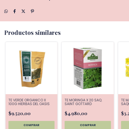
Productos similares
TE VERDE ORGANICO X
TE MORINGA X 20 SAQ.
TE M
100G HIERBAS DEL OASIS
SAINT GOTTARD
SAQ
$9.520,00
$4.980,00
$3.