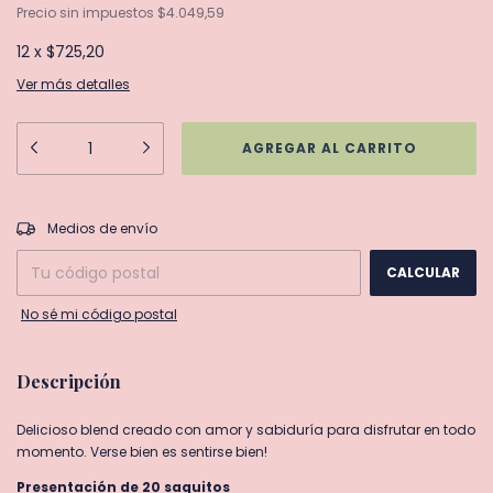
Precio sin impuestos
$4.049,59
12
x
$725,20
Ver más detalles
CAMBIAR CP
Entregas para el CP:
Medios de envío
CALCULAR
No sé mi código postal
Descripción
Delicioso blend creado con amor y sabiduría para disfrutar en todo
momento. Verse bien es sentirse bien!
Presentación de 20 saquitos