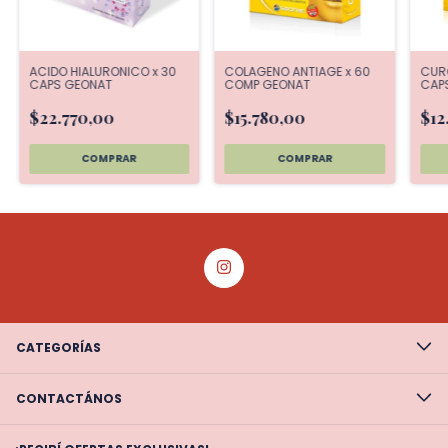
ACIDO HIALURONICO x 30
COLAGENO ANTIAGE x 60
CURC
CAPS GEONAT
COMP GEONAT
CAP
$22.770,00
$15.780,00
$12
CATEGORÍAS
CONTACTÁNOS