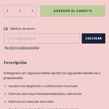
CAMBIAR CP
Entregas para el CP:
Medios de envío
CALCULAR
No sé mi código postal
Descripción
El Magnesio en cápsulas Natier aporta los siguientes beneficios y
propiedades:
Ayuda a la relajación y contracción muscular
Fórmula de mayor biodisponibilidad y absorción
Estimula la creación de hueso