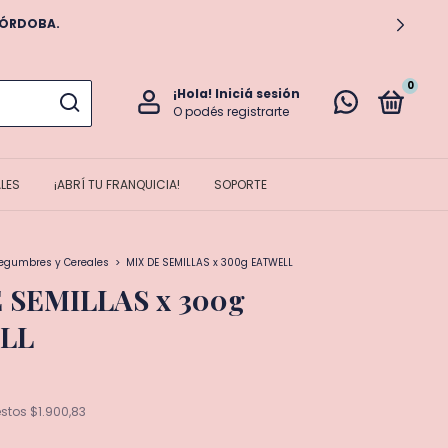
CÓRDOBA.
0
¡Hola!
Iniciá sesión
O podés registrarte
LES
¡ABRÍ TU FRANQUICIA!
SOPORTE
Legumbres y Cereales
>
MIX DE SEMILLAS x 300g EATWELL
 SEMILLAS x 300g
LL
estos
$1.900,83