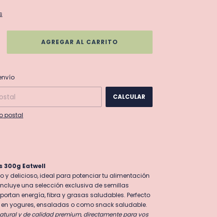
s
CAMBIAR CP
 CP:
envío
CALCULAR
o postal
s 300g Eatwell
vo y delicioso, ideal para potenciar tu alimentación
 incluye una selección exclusiva de semillas
portan energía, fibra y grasas saludables. Perfecto
r en yogures, ensaladas o como snack saludable.
atural y de calidad premium, directamente para vos