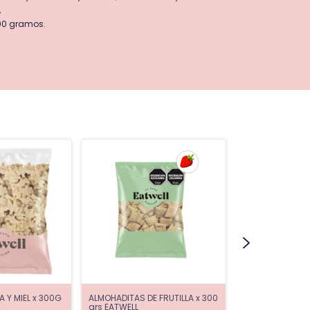
.
300 gramos.
 Y MIEL x 300G
ALMOHADITAS DE FRUTILLA x 300
ALMOHADITAS DE
grs EATWELL