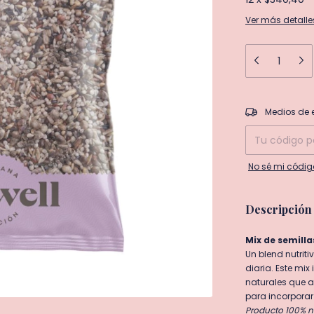
Ver más detalle
Entregas para el
Medios de 
No sé mi códig
Descripción
Mix de semilla
Un blend nutriti
diaria. Este mix
naturales que a
para incorpora
Producto 100% n