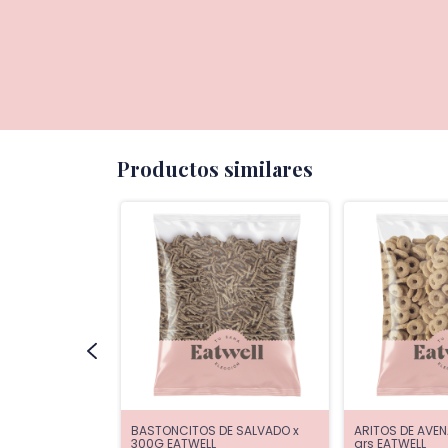
Productos similares
OCOLATE
BASTONCITOS DE SALVADO x
ARITOS DE AVENA
LL
300G EATWELL
grs EATWELL