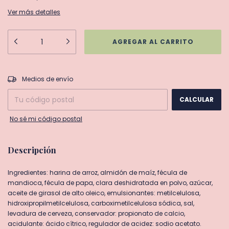
Ver más detalles
CAMBIAR CP
Entregas para el CP:
Medios de envío
CALCULAR
No sé mi código postal
Descripción
Ingredientes: harina de arroz, almidón de maíz, fécula de
mandioca, fécula de papa, clara deshidratada en polvo, azúcar,
aceite de girasol de alto oleico, emulsionantes: metilcelulosa,
hidroxipropilmetilcelulosa, carboximetilcelulosa sódica, sal,
levadura de cerveza, conservador: propionato de calcio,
acidulante: ácido cítrico, regulador de acidez: sodio acetato.