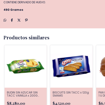
CONTIENE DERIVADO DE HUEVO.
490 Gramos
Productos similares
BUDIN SIN AZUCAR SIN
BISCUITS SIN TACC x 120g
PAN 
TACC VAINILLA x 200G
SMAMS
1 U 
SMAMS
$8.280,00
$4.520,00
$6.