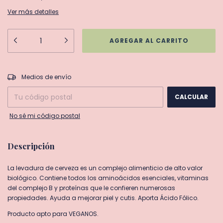
Ver más detalles
CAMBIAR CP
Entregas para el CP:
Medios de envío
CALCULAR
No sé mi código postal
Descripción
La levadura de cerveza es un complejo alimenticio de alto valor
biológico. Contiene todos los aminoácidos esenciales, vitaminas
del complejo B y proteínas que le confieren numerosas
propiedades. Ayuda a mejorar piel y cutis. Aporta Ácido Fólico.
Producto apto para VEGANOS.