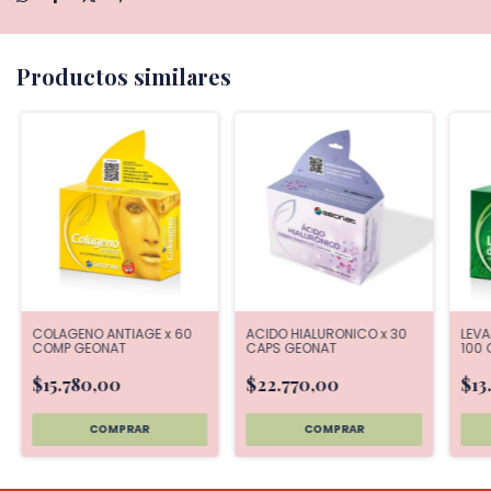
Productos similares
COLAGENO ANTIAGE x 60
ACIDO HIALURONICO x 30
LEVA
COMP GEONAT
CAPS GEONAT
100
$15.780,00
$22.770,00
$13