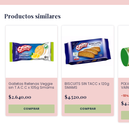
Productos similares
Galletas Rellenas Veggie
BISCUITS SIN TACC x 120g
POL
sin T.A.C.C x 105g Smams
SMAMS
VAIN
-
10
$2.640,00
$4.520,00
$4.
COMPRAR